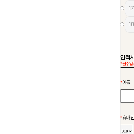
17
18
인적
*필수입
이름
*
휴대
*