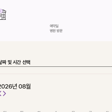
비염
비중격만곡증
비밸브협착증
예약일
병원 방문
코뼈골절
매부리코
휜코
날짜 및 시간 선택
복코/콧볼축소
남자코성형
2026년 08월
<
>
애프터케어
회복캡슐 클리닉