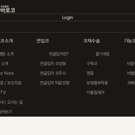
Login
Login
로코소개
연입코
코재수술
기능코
병원 소개
연골입자란?
줄기세포
연입코
기
 소개
연골입자 코성형
구축코
비중
코재수술
로코소개
or Note
연골입자 코주사
염증
비밸
바로코소개
입코
동 / 보도자료
연골입자 턱끝성형
보형물부작용
코뼈
TV
이물질제거
재수술
내 / 오시는 길
능코 / 코질환
둘러보기
형별 코성형