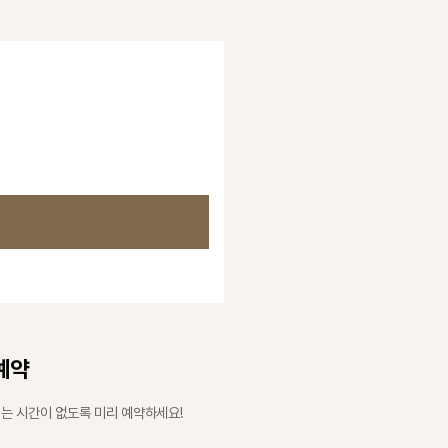
심수술케어
후사진/후기
병원 소개
의료진 소개
Doctor Note
학술활동 / 보도자료
바로코TV
예약
진료안내 / 오시는 길
는 시간이 없도록 미리 예약하세요!