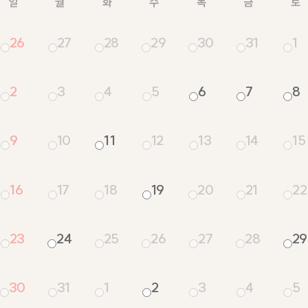
일
월
화
수
목
금
토
수술 후 주의사항
전후사진
26
27
28
29
30
31
1
리얼셀카
2
3
4
5
6
7
8
자필후기
이벤트
9
10
11
12
13
14
15
바로코소식
16
17
18
19
20
21
22
23
24
25
26
27
28
29
30
31
1
2
3
4
5