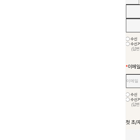
수신
수신
(답변
이메
*
수신
수신
(답변
첫 초/