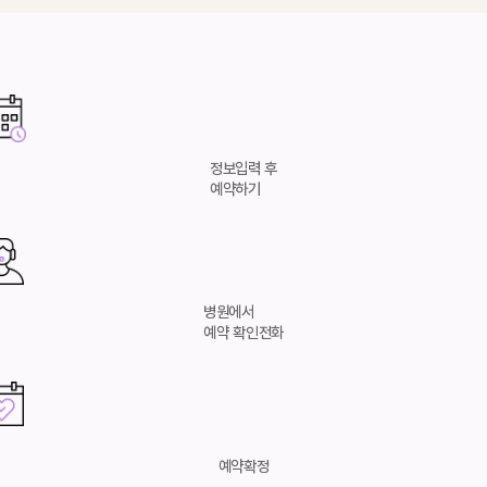
병원 둘러보기
연골입자란?
연골입자 코성형
연골입자 코주사
정보입력 후
예약하기
연골입자 턱끝성형
줄기세포
구축코
병원에서
예약 확인전화
염증
보형물부작용
이물질제거
예약확정