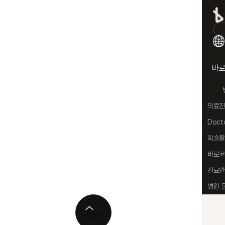
바
의료진
바
Doct
연
학술활
바로코
코
진료안
기
병원 
유
TOP