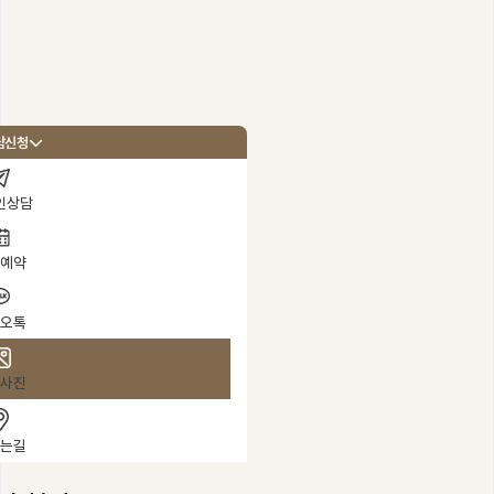
병원 소개
의료진 소개
담신청
Doctor Note
인상담
학술활동 / 보도자료
바로코TV
예약
성형
진료안내 / 오시는 길
수술
오톡
병원 둘러보기
성
성
연골입자란?
사진
연골입자 코성형
는길
연골입자 코주사