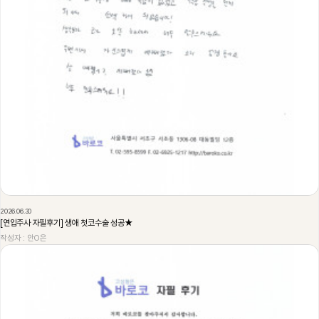
2026.06.30
[연입주사 자필후기] 생애 첫코수술 성공★
작성자 : 안O은
228