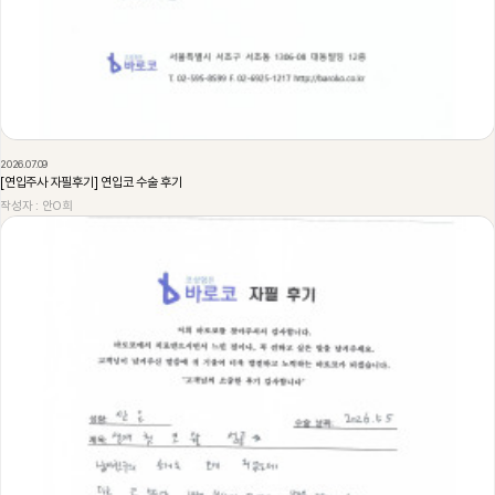
2026.07.09
[연입주사 자필후기] 연입코 수술 후기
작성자 : 안O희
229