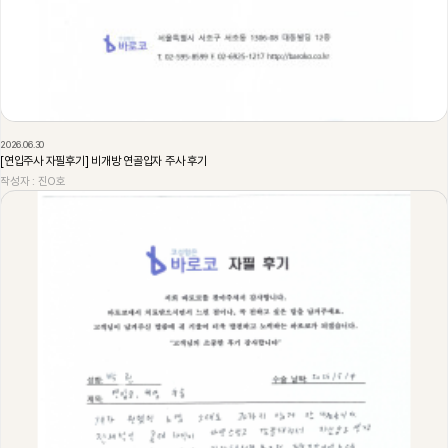
2026.06.30
[연입주사 자필후기] 비개방 연골입자 주사 후기
작성자 : 진O호
226