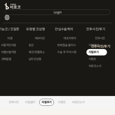
Login
Login
기능코 / 코질환
유형별 코성형
안심수술케어
전후사진/후기
비염
매부리코
애프터케어
전후사진
안심수술케어
기능코 / 코질환
유형별 코성형
비중격만곡증
휜코
회복캡슐 클리닉
리얼셀카
전후사진/후기
바로코소개
비밸브협착증
복코/콧볼축소
수술 후 주의사항
자필후기
연입코
코뼈골절
남자코성형
이벤트
바로코소식
코재수술
기능코 / 코질환
유형별 코성형
안심수술케어
전후사진
리얼셀카
자필후기
이벤트
바로코소식
전후사진/후기