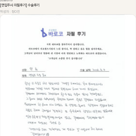
2026.07.15
[연입주사 자필후기] 수술후기
작성자 : 정O진
230