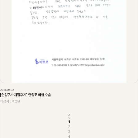
2026.06.09
[연입주사 자필후기] 연입코 비염 수술
작성자 : 박O원
1
2
3
4