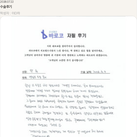
2026.07.22
수술후기
작성자 : 이O하
233