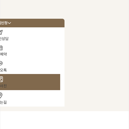
병원 소개
담신청
의료진 소개
인상담
Doctor Note
예약
학술활동 / 보도자료
성형
바로코TV
수술
오톡
성
진료안내 / 오시는 길
성
사진
병원 둘러보기
연골입자란?
는길
연골입자 코성형
연골입자 코주사