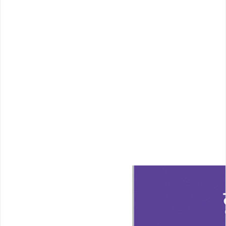
연골입자 턱끝성형
줄기세포
구축코
염증
보형물부작용
이물질제거
비염
비중격만곡증
비밸브협착증
코뼈골절
매부리코
휜코
복코/콧볼축소