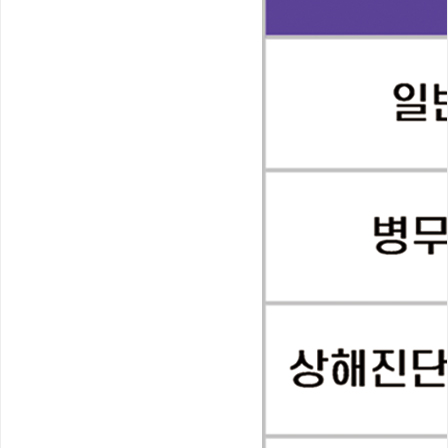
남자코성형
애프터케어
회복캡슐 클리닉
수술 후 주의사항
전후사진
리얼셀카
자필후기
이벤트
바로코소식