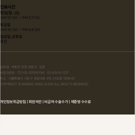
진료시간
평일(월~금)
AM 10:00 ~ PM 07:00
토요일
AM 10:00 ~ PM 04:00
일요일,공휴일
휴진
상호명 : 바로코 의원 대표자 : 김준
사업자번호 : 712-05-00199 FAX : 02-6925-1217
주소 : 서울특별시 서초구 강남대로 415 (서초동 1306-8)
COPYRIGHT ⓒ BAROKO NOSE CLINIC ALL RIGHTS RESERVED.
개인정보취급방침
|
회원약관
|
비급여 수술수가
|
제증명 수수료