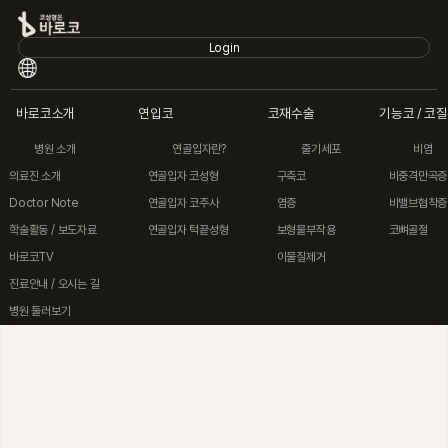
Login
바로코소개
연입코
코재수술
기능코 / 코
병원 소개
연골입자란?
줄기세포
비염
연입코
기능코 / 
의료진 소개
연골입자 코성형
구축코
비중격만곡증
코재수술
바로코소개
Doctor Note
연골입자 코주사
염증
비밸브협착증
바로코소개
연입코
학술활동 / 보도자료
연골입자 턱끝성형
보형물부작용
코뼈골절
바로코TV
이물질제거
코재수술
진료안내 / 오시는 길
기능코 / 코질환
병원 둘러보기
유형별 코성형
안심수술케어
전후사진/후기