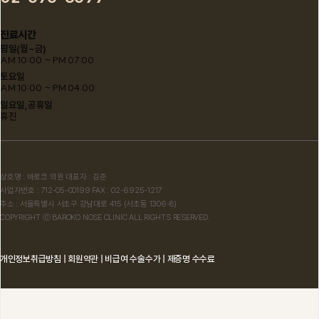
진료시간
평일(월~금)
AM 10:00 ~ PM 07:00
토요일
AM 10:00 ~ PM 04:00
일요일,공휴일
휴진
상호명 : 바로코 의원 대표자 : 김준
사업자번호 : 712-05-00199 FAX : 02-6925-1217
주소 : 서울특별시 서초구 강남대로 415 (서초동 1306-8)
COPYRIGHT ⓒ BAROKO NOSE CLINIC ALL RIGHTS RESERVED.
개인정보취급방침
|
회원약관
|
비급여 수술수가
|
제증명 수수료