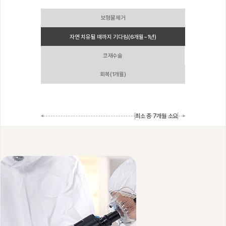
보형물제거
자연 치유될 때까지 기다림(6개월~1년)
코재수술
회복(1개월)
최소 총 7개월 소요