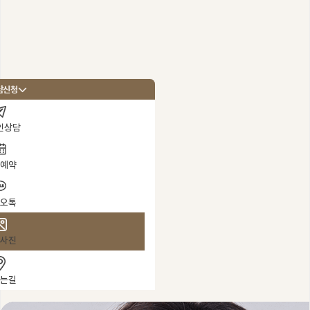
병원 소개
의료진 소개
담신청
Doctor Note
인상담
학술활동 / 보도자료
바로코TV
예약
성형
진료안내 / 오시는 길
수술
오톡
병원 둘러보기
성
성
연골입자란?
사진
연골입자 코성형
는길
연골입자 코주사