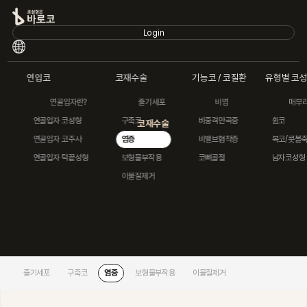
Login
Login
연입코
코재수술
기능코 / 코질환
유형별 코
연골입자란?
줄기세포
비염
매부
연입코
기능코 / 코질환
유형별
연골입자 코성형
구축코
비중격만곡증
휜코
코재수술
바로코소개
연골입자 코주사
염증
비밸브협착증
복코/콧볼
연입코
연골입자 턱끝성형
보형물부작용
코뼈골절
남자코성형
이물질제거
코재수술
기능코 / 코질환
유형별 코성형
안심수술케어
줄기세포
구축코
염증
보형물부작용
이물질제거
전후사진/후기