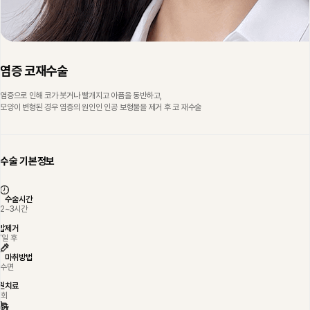
남자코성형
애프터케어
염증 코재수술
회복캡슐 클리닉
염증으로 인해 코가 붓거나 빨개지고 아픔을 동반하고,
수술 후 주의사항
모양이 변형된 경우 염증의 원인인 인공 보형물을 제거 후 코 재수술
전후사진
리얼셀카
수술 기본정보
자필후기
수술시간
이벤트
2~3시간
밥제거
바로코소식
7일 후
마취방법
수면
원치료
4회