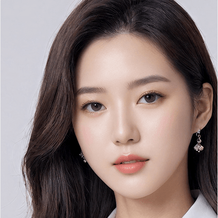
연골입자 턱끝성형
줄기세포
구축코
염증
보형물부작용
이물질제거
비염
비중격만곡증
비밸브협착증
코뼈골절
매부리코
휜코
복코/콧볼축소