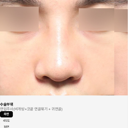
수술부위
연입주사(비개방+코끝 연골묶기 + 귀연골)
측면
45도
정면